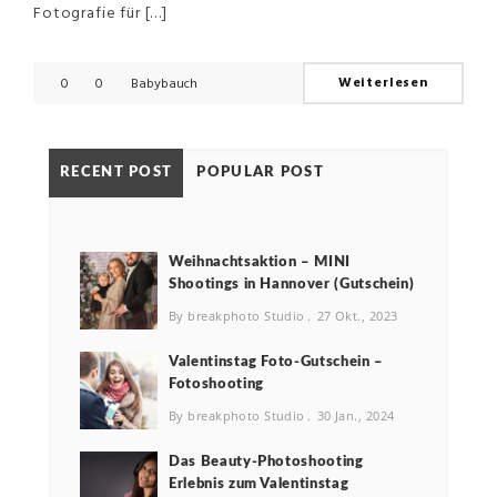
Fotografie für […]
Weiterlesen
0
0
Babybauch
RECENT POST
POPULAR POST
Weihnachtsaktion – MINI
Shootings in Hannover (Gutschein)
By breakphoto Studio
27 Okt., 2023
Valentinstag Foto-Gutschein –
Fotoshooting
By breakphoto Studio
30 Jan., 2024
Das Beauty-Photoshooting
Erlebnis zum Valentinstag