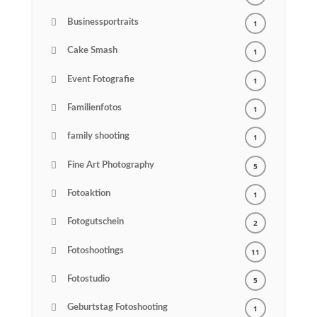
Businessportraits
1
Cake Smash
1
Event Fotografie
1
Familienfotos
1
family shooting
1
Fine Art Photography
5
Fotoaktion
1
Fotogutschein
2
Fotoshootings
11
Fotostudio
5
Geburtstag Fotoshooting
1