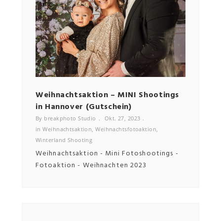
NEWSLETTER
Email
Weihnachtsaktion – MINI Shootings
Bewe
in Hannover (Gutschein)
By bre
in
Bewe
By breakphoto Studio
Okt. 27, 2023
in
Weihnachtsaktion
,
Weihnachtsfotoaktion
,
Winterland Shooting
Weihnachtsaktion - Mini Fotoshootings -
Fotoaktion - Weihnachten 2023