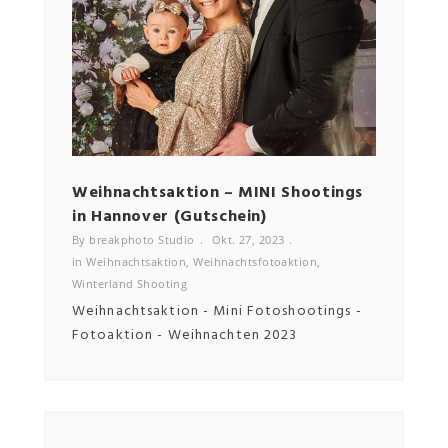
NEWSLETTER
Email
Weihnachtsaktion – MINI Shootings
Bewe
in Hannover (Gutschein)
By bre
in
Bewe
By breakphoto Studio
Okt. 27, 2023
in
Weihnachtsaktion
,
Weihnachtsfotoaktion
,
Winterland Shooting
Weihnachtsaktion - Mini Fotoshootings -
Fotoaktion - Weihnachten 2023