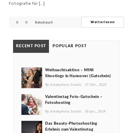
Fotografie für […]
Weiterlesen
0
0
Babybauch
RECENT POST
POPULAR POST
Weihnachtsaktion – MINI
Shootings in Hannover (Gutschein)
By breakphoto Studio
27 Okt., 2023
Valentinstag Foto-Gutschein –
Fotoshooting
By breakphoto Studio
30 Jan., 2024
Das Beauty-Photoshooting
Erlebnis zum Valentinstag