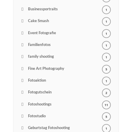
Businessportraits
1
Cake Smash
1
Event Fotografie
1
Familienfotos
1
family shooting
1
Fine Art Photography
5
Fotoaktion
1
Fotogutschein
2
Fotoshootings
11
Fotostudio
5
Geburtstag Fotoshooting
1