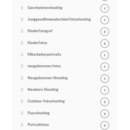
Geschwistershooting
1
Junggesellinnenabschied Fotoshooting
1
Kinderfotograf
3
Kinderfotos
3
Mitarbeiterportraits
1
neugeborenen fotos
1
Neugeborenen Shooting
1
Newborn Shooting
1
Outdoor-Fotoshooting
3
Paarshooting
2
Portraitfotos
3