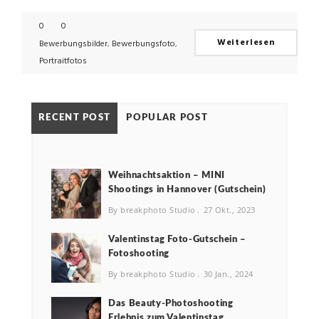
0
0
Weiterlesen
Bewerbungsbilder
,
Bewerbungsfoto
,
Portraitfotos
RECENT POST
POPULAR POST
Weihnachtsaktion – MINI
Shootings in Hannover (Gutschein)
By breakphoto Studio
27 Okt., 2023
Valentinstag Foto-Gutschein –
Fotoshooting
By breakphoto Studio
30 Jan., 2024
Das Beauty-Photoshooting
Erlebnis zum Valentinstag