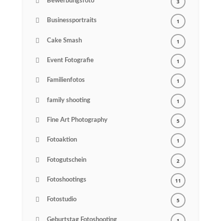
Bewerbungsfoto
3
Businessportraits
1
Cake Smash
1
Event Fotografie
1
Familienfotos
1
family shooting
1
Fine Art Photography
5
Fotoaktion
1
Fotogutschein
2
Fotoshootings
11
Fotostudio
5
Geburtstag Fotoshooting
1