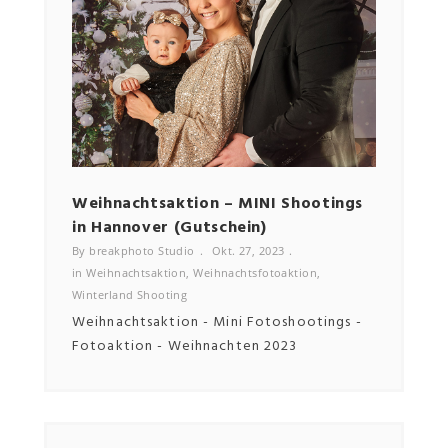
NEWSLETTER
Email
Weihnachtsaktion – MINI Shootings
Bewe
in Hannover (Gutschein)
By bre
in
Bewe
By breakphoto Studio
Okt. 27, 2023
in
Weihnachtsaktion
,
Weihnachtsfotoaktion
,
Winterland Shooting
Weihnachtsaktion - Mini Fotoshootings -
Fotoaktion - Weihnachten 2023