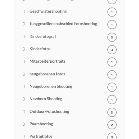
Geschwistershooting
1
Junggesellinnenabschied Fotoshooting
1
Kinderfotograf
3
Kinderfotos
3
Mitarbeiterportraits
1
neugeborenen fotos
1
Neugeborenen Shooting
1
Newborn Shooting
1
Outdoor-Fotoshooting
3
Paarshooting
2
Portraitfotos
3