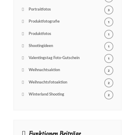
Portraitfotos
3
Produktfotografie
1
Produktfotos
1
Shootingideen
1
Valentingstag Foto-Gutschein
1
Weihnachtsaktion
2
Weihnachtsfotoaktion
2
Winterland Shooting
2
Funktionen Beiträge