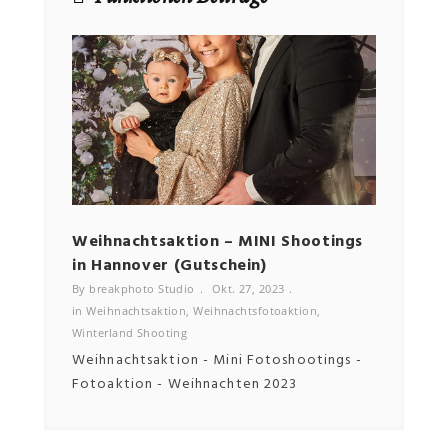
NEWSLETTER
Email
Weihnachtsaktion – MINI Shootings
Bewe
in Hannover (Gutschein)
By bre
in
Bewe
By breakphoto Studio
Okt. 27, 2023
in
Weihnachtsaktion
,
Weihnachtsfotoaktion
,
Winterland Shooting
Weihnachtsaktion - Mini Fotoshootings -
Fotoaktion - Weihnachten 2023