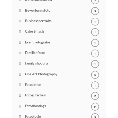
Bewerbungsbilder
3
Bewerbungsfoto
3
Businessportraits
1
Cake Smash
1
Event Fotografie
1
Familienfotos
1
family shooting
1
Fine Art Photography
5
Fotoaktion
1
Fotogutschein
2
Fotoshootings
11
Fotostudio
5