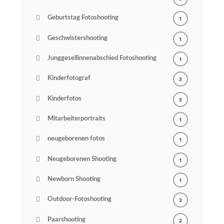
Geburtstag Fotoshooting
1
Geschwistershooting
1
Junggesellinnenabschied Fotoshooting
1
Kinderfotograf
3
Kinderfotos
3
Mitarbeiterportraits
1
neugeborenen fotos
1
Neugeborenen Shooting
1
Newborn Shooting
1
Outdoor-Fotoshooting
3
Paarshooting
2