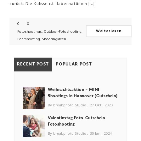
zurück. Die Kulisse ist dabei natürlich […]
0
0
Weiterlesen
Fotoshootings
,
Outdoor-Fotoshooting
,
Paarshooting
,
Shootingideen
RECENT POST
POPULAR POST
Weihnachtsaktion – MINI
Shootings in Hannover (Gutschein)
By breakphoto Studio
27 Okt., 2023
Valentinstag Foto-Gutschein –
Fotoshooting
By breakphoto Studio
30 Jan., 2024