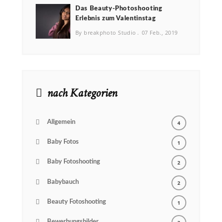
Das Beauty-Photoshooting
Erlebnis zum Valentinstag
By breakphoto Studio
07 Feb., 2019
nach Kategorien
Allgemein
4
Baby Fotos
1
Baby Fotoshooting
2
Babybauch
2
Beauty Fotoshooting
1