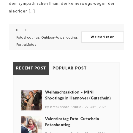
dem sympathischen Ilhan, der keineswegs wegen der
niedrigen […]
0
0
Weiterlesen
Fotoshootings
,
Outdoor-Fotoshooting
,
Portraitfotos
RECENT POST
POPULAR POST
Weihnachtsaktion – MINI
Shootings in Hannover (Gutschein)
By breakphoto Studio
27 Okt., 2023
Valentinstag Foto-Gutschein –
Fotoshooting