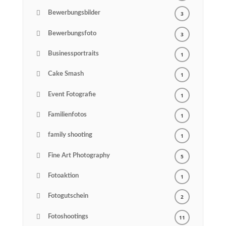
Bewerbungsbilder
3
Bewerbungsfoto
3
Businessportraits
1
Cake Smash
1
Event Fotografie
1
Familienfotos
1
family shooting
1
Fine Art Photography
5
Fotoaktion
1
Fotogutschein
2
Fotoshootings
11