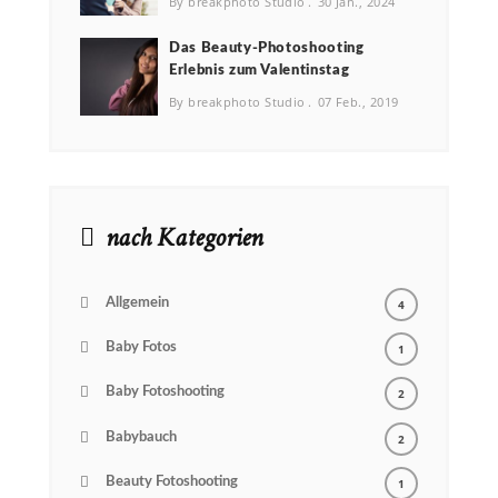
By breakphoto Studio
30 Jan., 2024
Das Beauty-Photoshooting
Erlebnis zum Valentinstag
By breakphoto Studio
07 Feb., 2019
nach Kategorien
Allgemein
4
Baby Fotos
1
Baby Fotoshooting
2
Babybauch
2
Beauty Fotoshooting
1