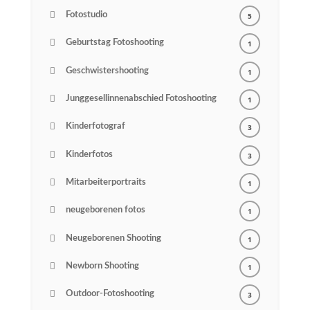
Fotostudio
5
Geburtstag Fotoshooting
1
Geschwistershooting
1
Junggesellinnenabschied Fotoshooting
1
Kinderfotograf
3
Kinderfotos
3
Mitarbeiterportraits
1
neugeborenen fotos
1
Neugeborenen Shooting
1
Newborn Shooting
1
Outdoor-Fotoshooting
3