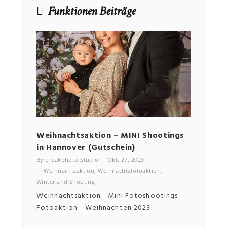
Funktionen Beiträge
NEWSLETTER
Email
Weihnachtsaktion – MINI Shootings
Bewe
in Hannover (Gutschein)
By bre
in
Bewe
By breakphoto Studio
Okt. 27, 2023
in
Weihnachtsaktion
,
Weihnachtsfotoaktion
,
Winterland Shooting
Weihnachtsaktion - Mini Fotoshootings -
Fotoaktion - Weihnachten 2023