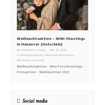
Weihnachtsaktion – MINI Shootings
Bewe
in Hannover (Gutschein)
By bre
in
Bewe
By breakphoto Studio
Okt. 27, 2023
in
Weihnachtsaktion
,
Weihnachtsfotoaktion
,
Winterland Shooting
Weihnachtsaktion - Mini Fotoshootings -
Fotoaktion - Weihnachten 2023
Social media