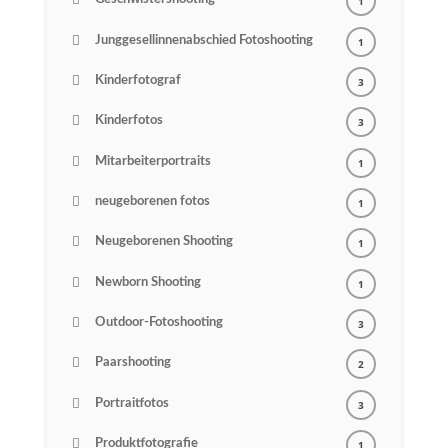
Geschwistershooting
1
Junggesellinnenabschied Fotoshooting
1
Kinderfotograf
3
Kinderfotos
3
Mitarbeiterportraits
1
neugeborenen fotos
1
Neugeborenen Shooting
1
Newborn Shooting
1
Outdoor-Fotoshooting
3
Paarshooting
2
Portraitfotos
3
Produktfotografie
1