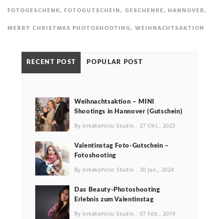
FOTOGESCHENK
,
FOTOGUTSCHEIN
,
GESCHENKE
,
HANNOVER
,
MERRY CHRISTMAS PHOTOSHOOTING
,
WEIHNACHTSAKTION
RECENT POST
POPULAR POST
Weihnachtsaktion – MINI
Shootings in Hannover (Gutschein)
By breakphoto Studio
27 Okt., 2023
Valentinstag Foto-Gutschein –
Fotoshooting
By breakphoto Studio
30 Jan., 2024
Das Beauty-Photoshooting
Erlebnis zum Valentinstag
By breakphoto Studio
07 Feb., 2019